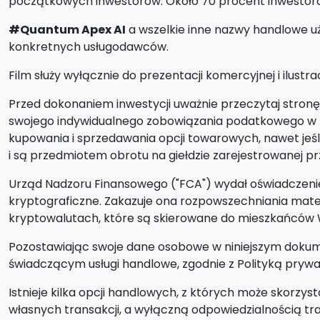
początkowych inwestorów. Około 70 procent inwestorów
#Quantum Apex AI
a wszelkie inne nazwy handlowe uż
konkretnych usługodawców.
Film służy wyłącznie do prezentacji komercyjnej i ilustra
Przed dokonaniem inwestycji uważnie przeczytaj stron
swojego indywidualnego zobowiązania podatkowego w p
kupowania i sprzedawania opcji towarowych, nawet jeś
i są przedmiotem obrotu na giełdzie zarejestrowanej p
Urząd Nadzoru Finansowego ("FCA") wydał oświadczenie 
kryptograficzne. Zakazuje ona rozpowszechniania mat
kryptowalutach, które są skierowane do mieszkańców Wi
Pozostawiając swoje dane osobowe w niniejszym dokum
świadczącym usługi handlowe, zgodnie z Polityką prywa
Istnieje kilka opcji handlowych, z których może skorz
własnych transakcji, a wyłączną odpowiedzialnością trade