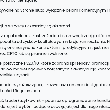
 straci pieniądze.
ywane na Stronie służą wyłącznie celom komercyjnym i ni
cji, a wszyscy uczestnicy są aktorami.
ę z regulaminem i zastrzeżeniami na zewnętrznej platfor
odatku od zysków kapitałowych w kraju zamieszkania. N
li są one nazywane kontraktami "predykcyjnymi", jest n
rzez CFTC lub są prawnie zwolnione.
polityczne PS20/10, które zabrania sprzedaży, promocji 
eriałów marketingowych związanych z dystrybucją kontr
elkiej Brytanii
encie, wyrażasz zgodę i zezwalasz nam na udostępnian
tności i Regulaminem.
ystać trader/użytkownik – poprzez oprogramowanie handlo
ra jest wybór i podjęcie decyzji, jaki jest dla niego właś