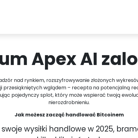
m Apex AI zalo
adzór nad rynkiem, rozszyfrowywanie złożonych wykresó
i przesiąkniętych wglądem – recepta na potencjalną reali
jąc pojedynczy splot, który może wspierać twoją ewolucję
nierozdrobnieniu.
Jak możesz zacząć handlować Bitcoinem
 swoje wysiłki handlowe w 2025, brama